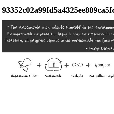
93352c02a99fd5a4325ee889ca5f