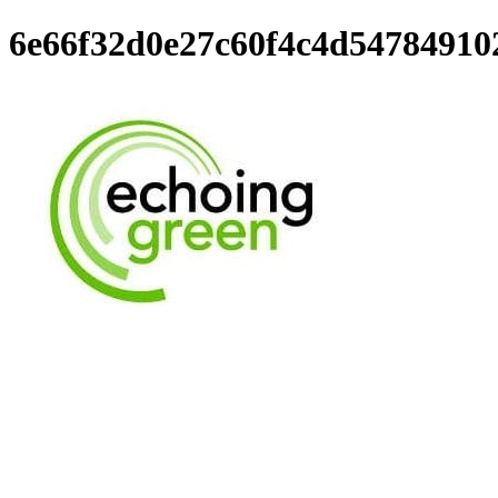
6e66f32d0e27c60f4c4d54784910