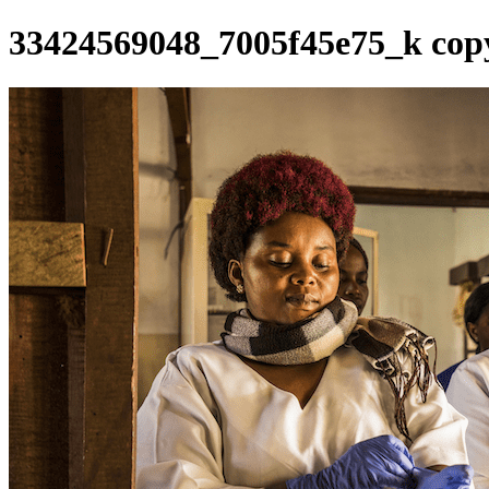
33424569048_7005f45e75_k cop