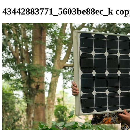
43442883771_5603be88ec_k cop