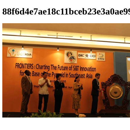
88f6d4e7ae18c11bceb23e3a0ae9