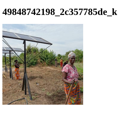
49848742198_2c357785de_k