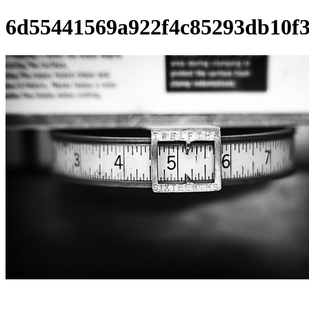
6d55441569a922f4c85293db10f