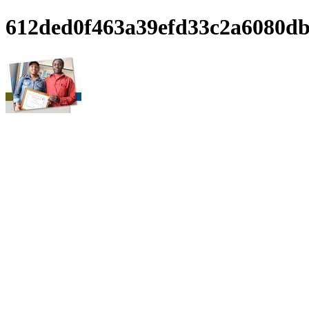
612ded0f463a39efd33c2a6080d