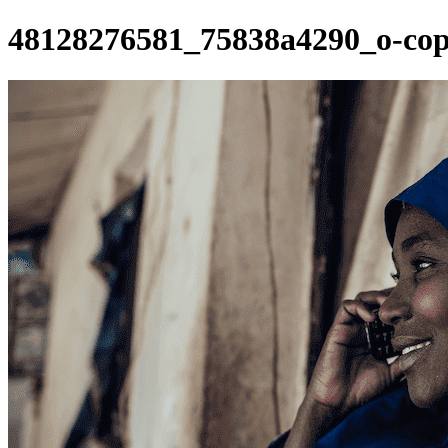
48128276581_75838a4290_o-co