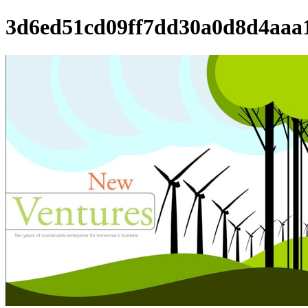
3d6ed51cd09ff7dd30a0d8d4aaa