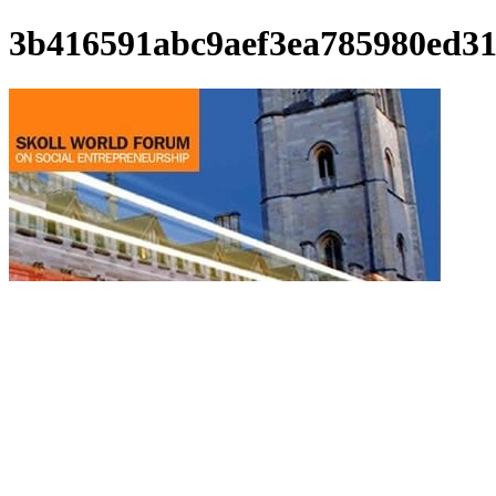
3b416591abc9aef3ea785980ed3