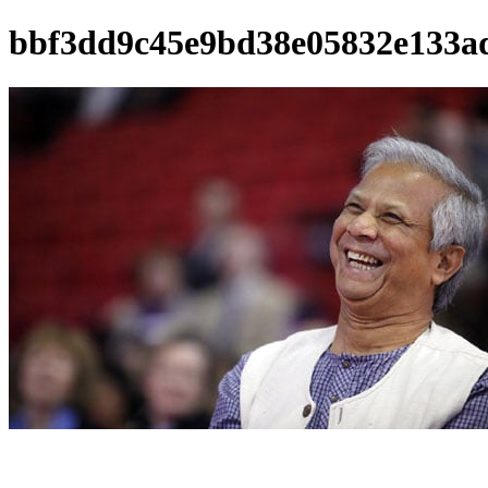
bbf3dd9c45e9bd38e05832e133a